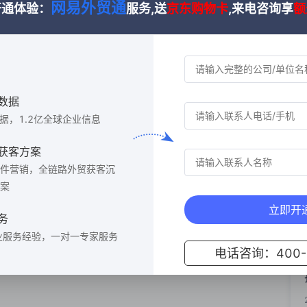
网易外贸通
开通体验：
服务,送
京东购物卡
,来电咨询享
额
数据
数据，1.2亿全球企业信息
信息，如货物名称、数量、金额、贸易伙伴等。对于外贸企业来
获客方案
例如，哪些产品在特定地区有较高的进口量，这有助于企业调整
果一个企业经常从某个国家进口某类产品，那么这个企业很可能
件营销，全链路外贸获客沉
案
据
中的贸易金额波动等信息能提示该企业的经营稳定性。
立即开
数据
查询具有多方面的优势。首先，其数据来源广泛且准确。它
务
的可靠性。其次，查询界面简洁易用。外贸人员不需要复杂的操
业服务经验，一对一专家服务
深度的数据分析功能。除了基本的货物信息查询外，还能对数据
电话咨询：400-6
品在过去几年中在某个市场的进口额增长趋势，从而预测未来的