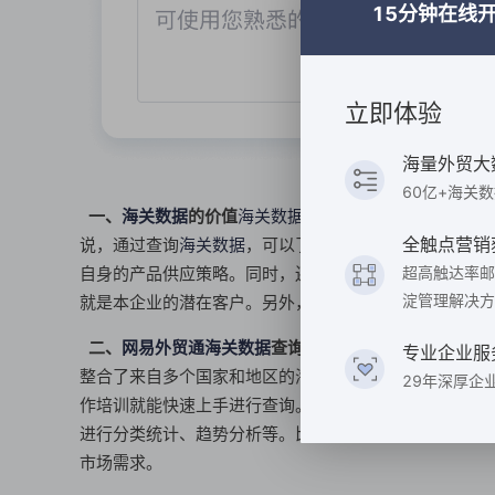
15分钟在线
立即体验
海量外贸大
60亿+海关
一、
海关数据
的价值
海关数据
包含了进出口货物的详细
全触点营销
说，通过查询
海关数据
，可以了解目标市场的需求情况。
自身的产品供应策略。同时，还能发现潜在的新客户。如
超高触达率邮
淀管理解决方
就是本企业的潜在客户。另外，在风险评估方面，
海关数
二、
网易外贸通
海关数据
查询的优势
网易外贸通
的
海关
专业企业服
整合了来自多个国家和地区的海关官方数据，确保了数据
29年深厚企
作培训就能快速上手进行查询。再者，
网易外贸通
提供了
进行分类统计、趋势分析等。比如，企业可以查看某类产
市场需求。