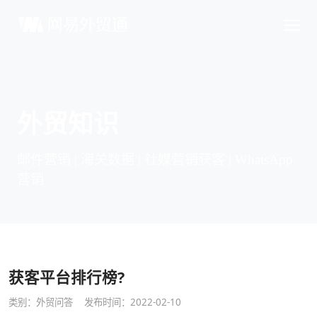
外贸知识
邮件营销 | 海关数据 | 社媒营销获客 | WhatsApp
营销
获客平台排行榜?
类别：
外贸问答
发布时间：2022-02-10